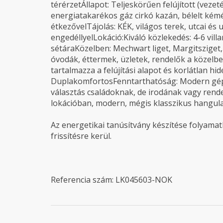
térérzetÁllapot: Teljeskörűen felújított (vezet
energiatakarékos gáz cirkó kazán, bélelt kém
étkezővelTájolás: KÉK, világos terek, utcai és 
engedéllyelLokáció:Kiváló közlekedés: 4-6 vil
sétáraKözelben: Mechwart liget, Margitszige
óvodák, éttermek, üzletek, rendelők a közelbe
tartalmazza a felújítási alapot és korlátlan h
DuplakomfortosFenntarthatóság: Modern gépés
választás családoknak, de irodának vagy rende
lokációban, modern, mégis klasszikus hangul
Az energetikai tanúsítvány készítése folyamatb
frissítésre kerül.
Referencia szám: LK045603-NOK