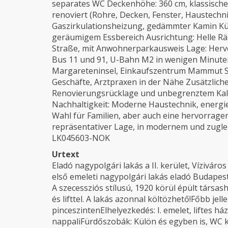
separates WC Deckenhöhe: 360 cm, klassische
renoviert (Rohre, Decken, Fenster, Haustechni
Gaszirkulationsheizung, gedämmter Kamin Küch
geräumigem Essbereich Ausrichtung: Helle Rä
Straße, mit Anwohnerparkausweis Lage: Her
Bus 11 und 91, U-Bahn M2 in wenigen Minuten
Margareteninsel, Einkaufszentrum Mammut Ser
Geschäfte, Arztpraxen in der Nähe Zusätzlich
Renovierungsrücklage und unbegrenztem Kal
Nachhaltigkeit: Moderne Haustechnik, energiee
Wahl für Familien, aber auch eine hervorragen
repräsentativer Lage, in modernem und zugl
LK045603-NOK
Urtext
Eladó nagypolgári lakás a II. kerület, Víziváro
első emeleti nagypolgári lakás eladó Budapest
A szecessziós stílusú, 1920 körül épült társa
és lifttel. A lakás azonnal költözhető!Főbb jel
pinceszintenElhelyezkedés: I. emelet, liftes h
nappaliFürdőszobák: Külön és egyben is, WC 