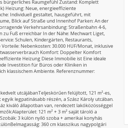
s bürgerliches Raumgefühl Zustand: Komplett
k) Heizung: Neue, energieeffiziente
e: Individuell gestaltet, hausgeführt, mit
ume, Blick auf Straße und Innenhof Parken: An der
vorragende Verkehrsanbindung: Straßenbahn 4-6,
 zu Fuß erreichbar In der Nähe: Mechwart Liget,
vice: Schulen, Kindergärten, Restaurants,
e Vorteile: Nebenkosten: 30.000 HUF/Monat, inklusive
twasserverbrauch Komfort: Doppelter Komfort
ffiziente Heizung Diese Immobilie ist Eine ideale
de Investition für Büros oder Kliniken in
eich klassischem Ambiente. Referenznummer:
s kedvelt utcájábanTeljeskörűen felújított, 121 m²-es,
 egyik legpatinásabb részén, a Szász Károly utcában.
sház kiváló állapotban van, rendezett lakóközösséggel
lemzők:Alapterület: 121 m² + 3 m² saját tároló a
ázSzobák: 3 külön nyíló szoba + amerikai konyhás
különBelmagasság: 360 cm klasszikus nagypolgári