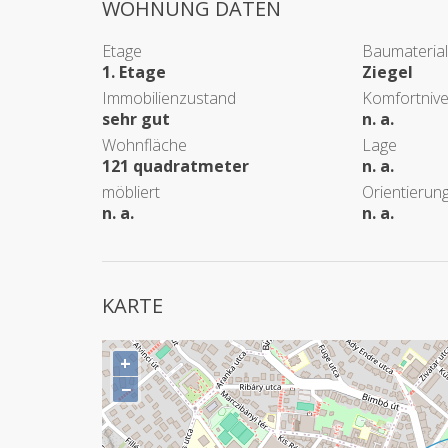
WOHNUNG DATEN
Etage
Baumaterial
1. Etage
Ziegel
Immobilienzustand
Komfortniv
sehr gut
n. a.
Wohnfläche
Lage
121 quadratmeter
n. a.
möbliert
Orientierun
n. a.
n. a.
KARTE
+
−