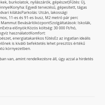
ékek, burkolatok, nyílászárók, gépészet)Fűtés: Új,
énnyelKonyha: Egyedi tervezésű, gépesített, tágas
udvari kilátásParkolás: Utcán, lakossági
lamos, 11-es és 91-es busz, M2 metró pár perc
t, Mammut BevásárlóközpontSzolgáltatások: Iskolák,
nExtra előnyök:Közös költség: 30 000 Ft/hó,
idegvíz használatotKomfort:
zet, energiatakarékos fűtésEz az ingatlan ideális
lőnek is kiváló befektetés lehet presztízs értékű
atú környezetben.
an van, amint rendelkezésre áll, úgy azzal a hirdetés