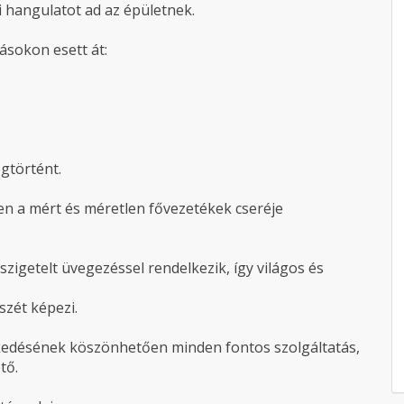
i hangulatot ad az épületnek.
ásokon esett át:
egtörtént.
ben a mért és méretlen fővezetékek cseréje
zigetelt üvegezéssel rendelkezik, így világos és
szét képezi.
zkedésének köszönhetően minden fontos szolgáltatás,
tő.