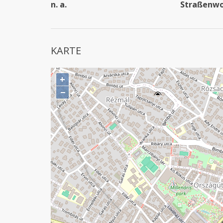
n. a.
Straßenw
KARTE
+
−