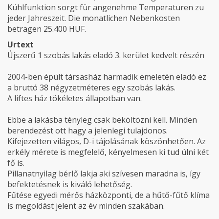
Kühlfunktion sorgt für angenehme Temperaturen zu
jeder Jahreszeit. Die monatlichen Nebenkosten
betragen 25.400 HUF.
Urtext
Újszerű 1 szobás lakás eladó 3. kerület kedvelt részén
2004-ben épült társasház harmadik emeletén eladó ez
a bruttó 38 négyzetméteres egy szobás lakás.
A liftes ház tökéletes állapotban van.
Ebbe a lakásba tényleg csak beköltözni kell. Minden
berendezést ott hagy a jelenlegi tulajdonos.
Kifejezetten világos, D-i tájolásának köszönhetően. Az
erkély mérete is megfelelő, kényelmesen ki tud ülni két
fő is.
Pillanatnyilag bérlő lakja aki szívesen maradna is, így
befektetésnek is kiváló lehetőség.
Fűtése egyedi mérős házközponti, de a hűtő-fűtő klíma
is megoldást jelent az év minden szakában.