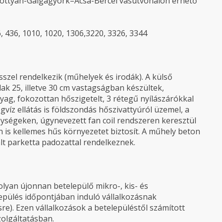
ottyán-Galgagyörk–Acsa-Bercel vasútvonalon érhető
, 436, 1010, 1020, 1306,3220, 3326, 3344
sszel rendelkezik (műhelyek és irodák). A külső
lak 25, illetve 30 cm vastagságban készültek,
ag, fokozottan hőszigetelt, 3 rétegű nyílászárókkal
gvíz ellátás is földszondás hőszivattyúról üzemel, a
ységeken, úgynevezett fan coil rendszeren keresztül
n is kellemes hűs környezetet biztosít. A műhely beton
ált parketta padozattal rendelkeznek.
olyan újonnan betelepülő mikro-, kis- és
epülés időpontjában induló vállalkozásnak
re). Ezen vállalkozások a betelepüléstől számított
zolgáltatásban.