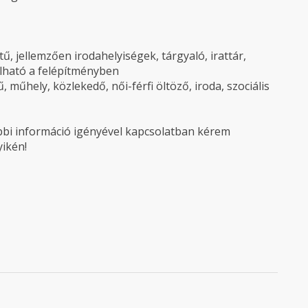
tű, jellemzően irodahelyiségek, tárgyaló, irattár,
lható a felépítményben
, műhely, közlekedő, női-férfi öltöző, iroda, szociális
bbi információ igényével kapcsolatban kérem
ikén!