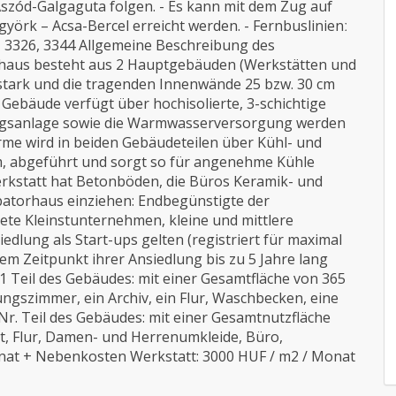
szód-Galgaguta folgen. - Es kann mit dem Zug auf
örk – Acsa-Bercel erreicht werden. - Fernbuslinienː
20, 3326, 3344 Allgemeine Beschreibung des
haus besteht aus 2 Hauptgebäuden (Werkstätten und
stark und die tragenden Innenwände 25 bzw. 30 cm
ebäude verfügt über hochisolierte, 3-schichtige
ungsanlage sowie die Warmwasserversorgung werden
me wird in beiden Gebäudeteilen über Kühl- und
m, abgeführt und sorgt so für angenehme Kühle
kstatt hat Betonböden, die Büros Keramik- und
ubatorhaus einziehen: Endbegünstigte der
te Kleinstunternehmen, kleine und mittlere
dlung als Start-ups gelten (registriert für maximal
em Zeitpunkt ihrer Ansiedlung bis zu 5 Jahre lang
 1 Teil des Gebäudes: mit einer Gesamtfläche von 365
gszimmer, ein Archiv, ein Flur, Waschbecken, eine
r. Teil des Gebäudes: mit einer Gesamtnutzfläche
t, Flur, Damen- und Herrenumkleide, Büro,
onat + Nebenkosten Werkstatt: 3000 HUF / m2 / Monat