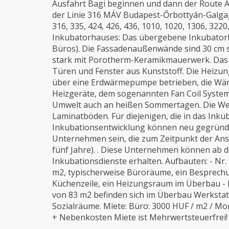
Ausfahrt Bagi beginnen und dann der Route A
der Linie 316 MÁV Budapest-Őrbottyán-Galgagy
316, 335, 424, 426, 436, 1010, 1020, 1306, 32
Inkubatorhauses: Das übergebene Inkubator
Büros). Die Fassadenaußenwände sind 30 cm 
stark mit Porotherm-Keramikmauerwerk. Das G
Türen und Fenster aus Kunststoff. Die Heiz
über eine Erdwärmepumpe betrieben, die Wär
Heizgeräte, dem sogenannten Fan Coil Syste
Umwelt auch an heißen Sommertagen. Die Wer
Laminatböden. Für diejenigen, die in das Ink
Inkubationsentwicklung können neu gegründe
Unternehmen sein, die zum Zeitpunkt der Ansie
fünf Jahre). . Diese Unternehmen können ab d
Inkubationsdienste erhalten. Aufbauten: - Nr.
m2, typischerweise Büroräume, ein Besprechun
Küchenzeile, ein Heizungsraum im Überbau - N
von 83 m2 befinden sich im Überbau Werkstat
Sozialräume. Miete: Büro: 3000 HUF / m2 / M
+ Nebenkosten Miete ist Mehrwertsteuerfrei!