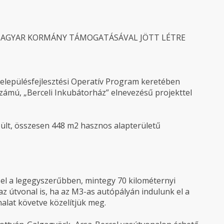
 MAGYAR KORMÁNY TÁMOGATÁSÁVAL JÖTT LÉTRE
elepülésfejlesztési Operatív Program keretében
ámú, „Berceli Inkubátorház” elnevezésű projekttel
pült, összesen 448 m2 hasznos alapterületű
 el a legegyszerűbben, mintegy 70 kilométernyi
az útvonal is, ha az M3-as autópályán indulunk el a
alat követve közelítjük meg.