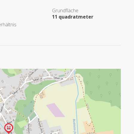
Grundfläche
11 quadratmeter
rhältnis