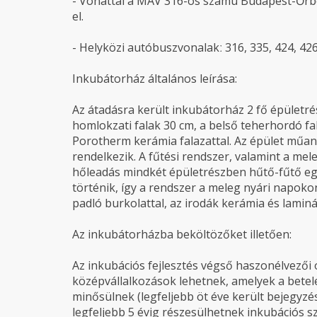
- Vonattal a MÁV 316-os számú Budapest-Őrb
el.
- Helyközi autóbuszvonalakː 316, 335, 424, 426
Inkubátorház általános leírása:
Az átadásra került inkubátorház 2 fő épületré
homlokzati falak 30 cm, a belső teherhordó fa
Porotherm kerámia falazattal. Az épület műany
rendelkezik. A fűtési rendszer, valamint a mele
hőleadás mindkét épületrészben hűtő-fűtő eg
történik, így a rendszer a meleg nyári napoko
padló burkolattal, az irodák kerámia és lamin
Az inkubátorházba beköltözőket illetően:
Az inkubációs fejlesztés végső haszonélvezői 
középvállalkozások lehetnek, amelyek a betel
minősülnek (legfeljebb öt éve került bejegyzés
legfeljebb 5 évig részesülhetnek inkubációs s