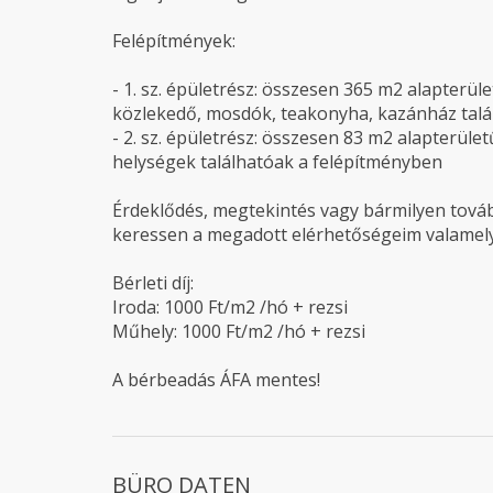
Felépítmények:
- 1. sz. épületrész: összesen 365 m2 alapterüle
közlekedő, mosdók, teakonyha, kazánház talá
- 2. sz. épületrész: összesen 83 m2 alapterületű
helységek találhatóak a felépítményben
Érdeklődés, megtekintés vagy bármilyen tová
keressen a megadott elérhetőségeim valamely
Bérleti díj:
Iroda: 1000 Ft/m2 /hó + rezsi
Műhely: 1000 Ft/m2 /hó + rezsi
A bérbeadás ÁFA mentes!
BÜRO DATEN