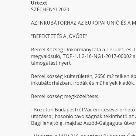
Urtext
SZÉCHENYI 2020
AZ INKUBÁTORHÁZ AZ EURÓPAI UNIÓ ÉS A
"BEFEKTETÉS A JÖVŐBE"
Bercel Község Önkormányzata a Terület- és T
megvalósuló, TOP-1.1.2-16-NG1-2017-00002 sz
támogatást nyert.
Bercel község külterületén, 2656 m2 telken é
inkubátorházban, irodák és műhelyek kiadók.
Bercel község megközelítése:
- Közúton Budapestről Vác érintésével érhető
utazással; hasonló távolságnak tekinthető az 
Bagi lehajtóig, majd az Aszód-Galgaguta útvon