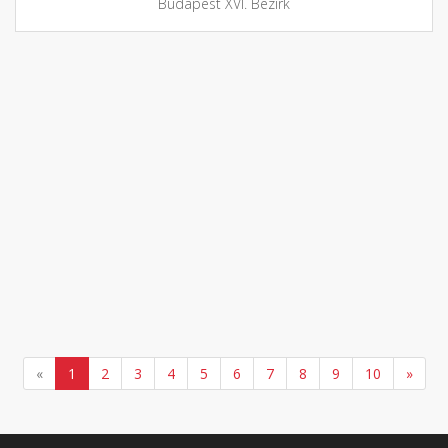
Budapest XVI. Bezirk
«
1
2
3
4
5
6
7
8
9
10
»