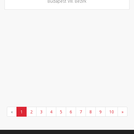
Budapest VIII. Bezirk
«
1
2
3
4
5
6
7
8
9
10
»