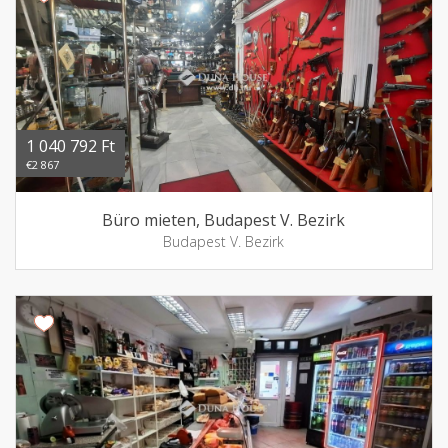
1 040 792 Ft
€2 867
Büro mieten, Budapest V. Bezirk
Budapest V. Bezirk