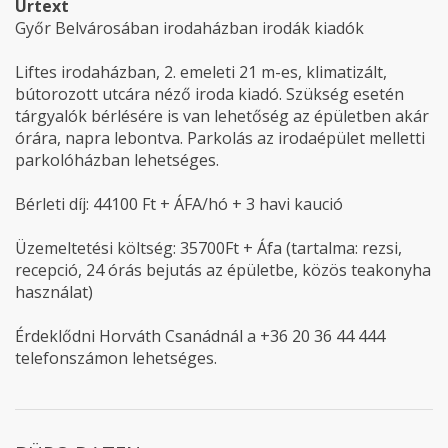
Urtext
Győr Belvárosában irodaházban irodák kiadók
Liftes irodaházban, 2. emeleti 21 m-es, klimatizált,
bútorozott utcára néző iroda kiadó. Szükség esetén
tárgyalók bérlésére is van lehetőség az épületben akár
órára, napra lebontva. Parkolás az irodaépület melletti
parkolóházban lehetséges.
Bérleti díj: 44100 Ft + ÁFA/hó + 3 havi kaució
Üzemeltetési költség: 35700Ft + Áfa (tartalma: rezsi,
recepció, 24 órás bejutás az épületbe, közös teakonyha
használat)
Érdeklődni Horváth Csanádnál a +36 20 36 44 444
telefonszámon lehetséges.