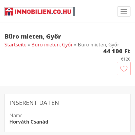
Toggl
navig
Büro mieten, Győr
Startseite
»
Büro mieten, Győr
» Büro mieten, Győr
44 100 Ft
€120
INSERENT DATEN
Name:
Horváth Csanád