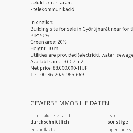
- elektromos áram
- telekommunikáció
In english:
Building site for sale in Győrújbarát near for
BIP: 50%
Green area: 20%
Height: 10 m
Utilities are provided (electriciti, water, sewag
Available area: 3.607 m2
Net price: 88.000.000-HUF
Tel.: 00-36-20/9-966-669
GEWERBEIMMOBILIE DATEN
Immobilienzustand
Typ
durchschnittlich
sonstige
Grundfläche
Eigentumsve