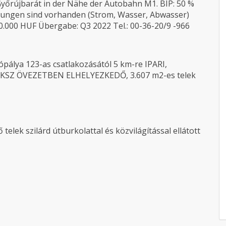
yőrújbarát in der Nähe der Autobahn M1. BIP: 50 %
tungen sind vorhanden (Strom, Wasser, Abwasser)
0.000 HUF Übergabe: Q3 2022 Tel.: 00-36-20/9 -966
ópálya 123-as csatlakozásától 5 km-re IPARI,
GKSZ ÖVEZETBEN ELHELYEZKEDŐ, 3.607 m2-es telek
telek szilárd útburkolattal és közvilágítással ellátott