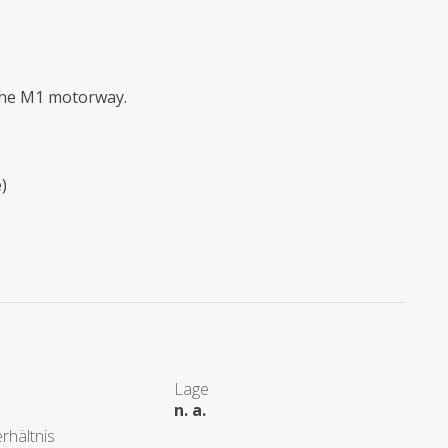
 the M1 motorway.
e)
Lage
n. a.
rhältnis