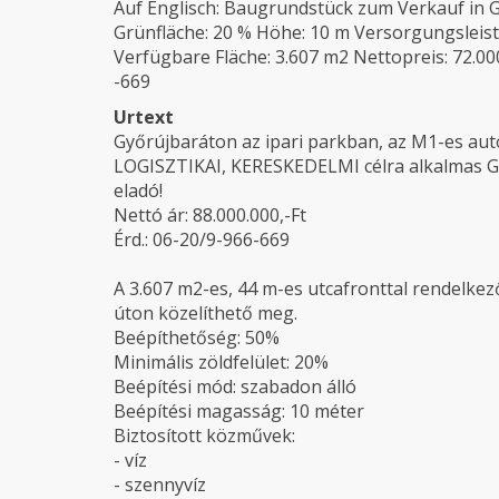
Auf Englisch: Baugrundstück zum Verkauf in G
Grünfläche: 20 % Höhe: 10 m Versorgungsleis
Verfügbare Fläche: 3.607 m2 Nettopreis: 72.00
-669
Urtext
Győrújbaráton az ipari parkban, az M1-es aut
LOGISZTIKAI, KERESKEDELMI célra alkalmas 
eladó!
Nettó ár: 88.000.000,-Ft
Érd.: 06-20/9-966-669
A 3.607 m2-es, 44 m-es utcafronttal rendelkező 
úton közelíthető meg.
Beépíthetőség: 50%
Minimális zöldfelület: 20%
Beépítési mód: szabadon álló
Beépítési magasság: 10 méter
Biztosított közművek:
- víz
- szennyvíz