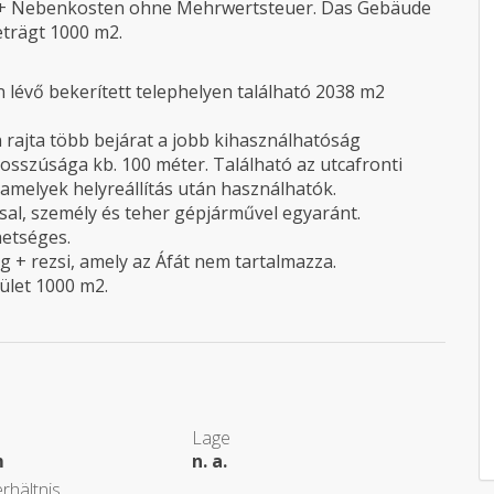
en + Nebenkosten ohne Mehrwertsteuer. Das Gebäude
eträgt 1000 m2.
 lévő bekerített telephelyen található 2038 m2
n rajta több bejárat a jobb kihasználhatóság
osszúsága kb. 100 méter. Található az utcafronti
amelyek helyreállítás után használhatók.
ssal, személy és teher gépjárművel egyaránt.
hetséges.
ég + rezsi, amely az Áfát nem tartalmazza.
ület 1000 m2.
Lage
m
n. a.
rhältnis