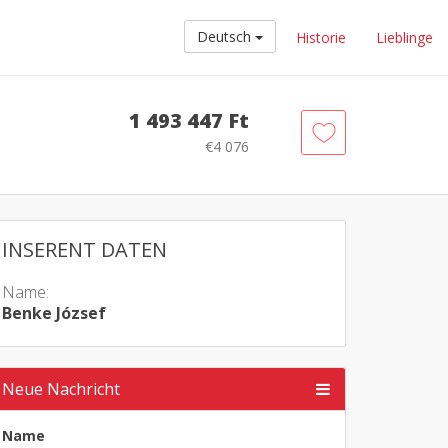
Deutsch
Historie
Lieblinge
1 493 447 Ft
€4 076
INSERENT DATEN
Name:
Benke József
Neue Nachricht
Name