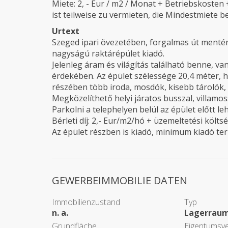
Miete: 2, - Eur / m2 / Monat + Betriebskost
ist teilweise zu vermieten, die Mindestmiete b
Urtext
Szeged ipari övezetében, forgalmas út mentén
nagyságú raktárépület kiadó.
Jelenleg áram és világítás található benne, va
érdekében. Az épület szélessége 20,4 méter, h
részében több iroda, mosdók, kisebb tárolók, 
Megközelíthető helyi járatos busszal, villamo
Parkolni a telephelyen belül az épület előtt le
Bérleti díj: 2,- Eur/m2/hó + üzemeltetési költs
Az épület részben is kiadó, minimum kiadó ter
GEWERBEIMMOBILIE DATEN
Immobilienzustand
Typ
n. a.
Lagerrau
Grundfläche
Eigentumsve