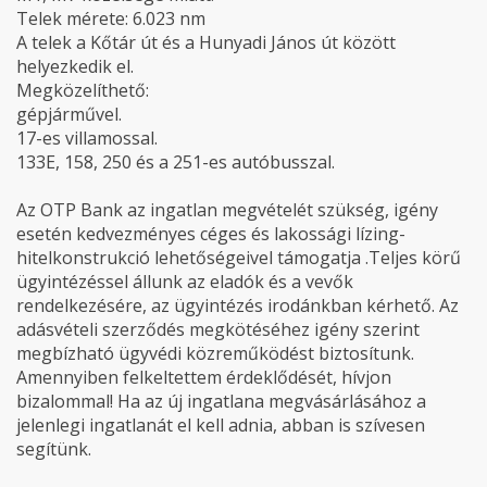
Telek mérete: 6.023 nm
A telek a Kőtár út és a Hunyadi János út között
helyezkedik el.
Megközelíthető:
gépjárművel.
17-es villamossal.
133E, 158, 250 és a 251-es autóbusszal.
Az OTP Bank az ingatlan megvételét szükség, igény
esetén kedvezményes céges és lakossági lízing-
hitelkonstrukció lehetőségeivel támogatja .Teljes körű
ügyintézéssel állunk az eladók és a vevők
rendelkezésére, az ügyintézés irodánkban kérhető. Az
adásvételi szerződés megkötéséhez igény szerint
megbízható ügyvédi közreműködést biztosítunk.
Amennyiben felkeltettem érdeklődését, hívjon
bizalommal! Ha az új ingatlana megvásárlásához a
jelenlegi ingatlanát el kell adnia, abban is szívesen
segítünk.