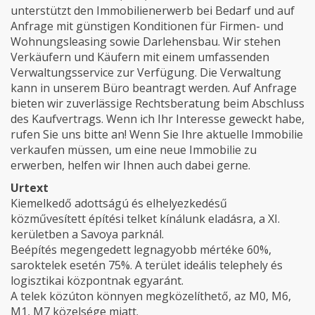
unterstützt den Immobilienerwerb bei Bedarf und auf
Anfrage mit günstigen Konditionen für Firmen- und
Wohnungsleasing sowie Darlehensbau. Wir stehen
Verkäufern und Käufern mit einem umfassenden
Verwaltungsservice zur Verfügung. Die Verwaltung
kann in unserem Büro beantragt werden. Auf Anfrage
bieten wir zuverlässige Rechtsberatung beim Abschluss
des Kaufvertrags. Wenn ich Ihr Interesse geweckt habe,
rufen Sie uns bitte an! Wenn Sie Ihre aktuelle Immobilie
verkaufen müssen, um eine neue Immobilie zu
erwerben, helfen wir Ihnen auch dabei gerne.
Urtext
Kiemelkedő adottságú és elhelyezkedésű
közművesített építési telket kínálunk eladásra, a XI.
kerületben a Savoya parknál.
Beépítés megengedett legnagyobb mértéke 60%,
saroktelek esetén 75%. A terület ideális telephely és
logisztikai központnak egyaránt.
A telek közúton könnyen megközelíthető, az M0, M6,
M1, M7 közelsége miatt.