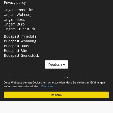
Privacy policy
Ungarn Immobilie
Ungarn Wohnung
Ungarn Haus
Ungarn Büro
Ungarn Grundstück
Budapest Immobilie
Budapest Wohnung
Budapest Haus
Budapest Büro
Budapest Grundstück
Deutsch
Die Immobilien.co.hu ist ein mitglied der
Immobilien Gruppe.
Diese Webseite benutzt Cookies, um sicherzustellen, dass Sie die besten Erfahrungen
Verkäufliche Immobilien in Ungarn - Immobilien.co.hu © 2026 Alle Rechte
auf unserer Webseite erhalten.
Mehr Infos
vorbehalten
Ich hab's!