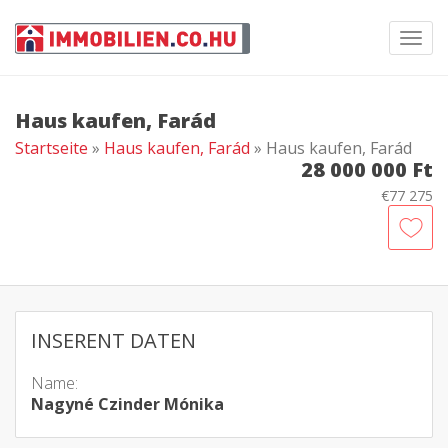
Toggl
navig
Haus kaufen, Farád
Startseite
»
Haus kaufen, Farád
» Haus kaufen, Farád
28 000 000 Ft
€77 275
INSERENT DATEN
Name:
Nagyné Czinder Mónika