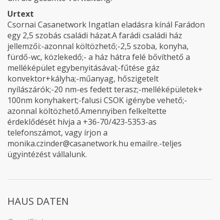
Urtext
Csornai Casanetwork Ingatlan eladásra kínál Farádon
egy 2,5 szobás családi házat.A farádi családi ház
jellemzői:-azonnal költözhető;-2,5 szoba, konyha,
fürdő-wc, közlekedő;- a ház hátra felé bővíthető a
melléképület egybenyitásával;-fűtése gáz
konvektor+kályha;-műanyag, hőszigetelt
nyílászárók;-20 nm-es fedett terasz;-melléképületek+
100nm konyhakert;-falusi CSOK igénybe vehető;-
azonnal költözhető.Amennyiben felkeltette
érdeklődését hívja a +36-70/423-5353-as
telefonszámot, vagy írjon a
monika.czinder@casanetwork.hu emailre.-teljes
ügyintézést vállalunk.
HAUS DATEN