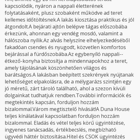
kapcsolódik, nyáron a nappali életterének
folytatásaként, plusz szobaként működve ad teret
kellemes időtöltésnek.A lakás kiosztása praktikus és jól
átgondolt.A bejárati ajtón belépve tágas előszobába
érkezünk, ahonnan egy vendég mosdó, valamint a
hálószoba nyílik.Az alvás helyszíne elhelyezkedéséből
fakadóan csendes és nyugodt, közvetlen komfortos
bejárással a fürdőszobába.Az egybenyíló nappali--
étkező-konyha biztosítja a mindennapokhoz a teret,
amely tájolásának köszönhetően világos és
barátságos.A lakásban beépített szekrények nyújtanak
lehetőséget elpakolásra, de a mélygarázs szintjén egy
jó méretű, zárt tároló található, ahol a szezon kívüli
dolgainkat tudhatjuk rendben.További információk és
megtekintés kapcsán, forduljon hozzám
bizalommal.Várom megtisztelő hívását!A Duna House
teljes kínálatával kapcsolatban forduljon hozzám
bizalommal. Eladás és vétel teljes körű ügyintézése,
ingyenes tanácsadás, értékbecslés, megbízható
ügyvédi háttér biztosítása.Hitel és CSOK ügyintézés