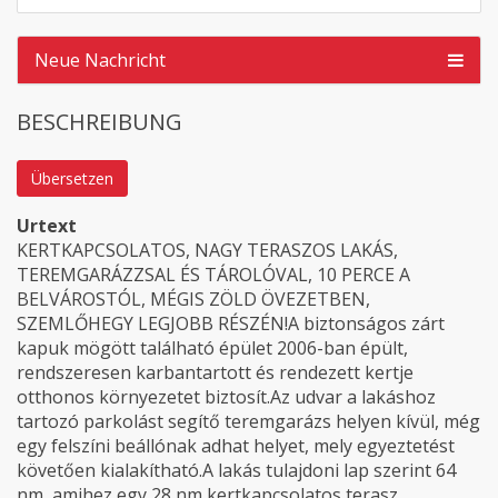
Neue Nachricht
BESCHREIBUNG
Übersetzen
Urtext
KERTKAPCSOLATOS, NAGY TERASZOS LAKÁS,
TEREMGARÁZZSAL ÉS TÁROLÓVAL, 10 PERCE A
BELVÁROSTÓL, MÉGIS ZÖLD ÖVEZETBEN,
SZEMLŐHEGY LEGJOBB RÉSZÉN!A biztonságos zárt
kapuk mögött található épület 2006-ban épült,
rendszeresen karbantartott és rendezett kertje
otthonos környezetet biztosít.Az udvar a lakáshoz
tartozó parkolást segítő teremgarázs helyen kívül, még
egy felszíni beállónak adhat helyet, mely egyeztetést
követően kialakítható.A lakás tulajdoni lap szerint 64
nm, amihez egy 28 nm kertkapcsolatos terasz