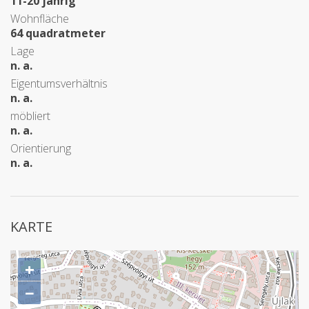
11-20 jährig
Wohnfläche
64 quadratmeter
Lage
n. a.
Eigentumsverhältnis
n. a.
möbliert
n. a.
Orientierung
n. a.
KARTE
+
−