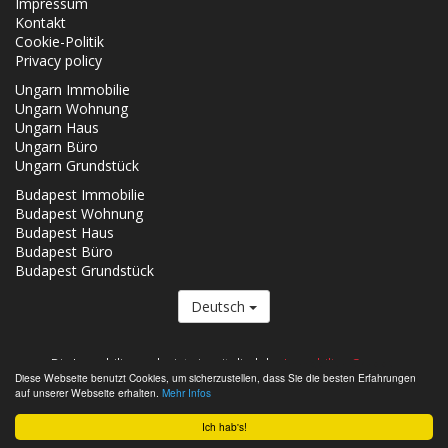
Impressum
Kontakt
Cookie-Politik
Privacy policy
Ungarn Immobilie
Ungarn Wohnung
Ungarn Haus
Ungarn Büro
Ungarn Grundstück
Budapest Immobilie
Budapest Wohnung
Budapest Haus
Budapest Büro
Budapest Grundstück
Deutsch
Die Immobilien.co.hu ist ein mitglied der
Immobilien Gruppe.
Diese Webseite benutzt Cookies, um sicherzustellen, dass Sie die besten Erfahrungen
Verkäufliche Immobilien in Ungarn - Immobilien.co.hu © 2026 Alle Rechte
auf unserer Webseite erhalten.
Mehr Infos
vorbehalten
Ich hab's!