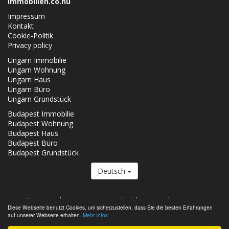
Immobilien.co.hu
Impressum
Kontakt
Cookie-Politik
Privacy policy
Ungarn Immobilie
Ungarn Wohnung
Ungarn Haus
Ungarn Büro
Ungarn Grundstück
Budapest Immobilie
Budapest Wohnung
Budapest Haus
Budapest Büro
Budapest Grundstück
Deutsch
Die Immobilien.co.hu ist ein mitglied der
Immobilien Gruppe.
Diese Webseite benutzt Cookies, um sicherzustellen, dass Sie die besten Erfahrungen
Verkäufliche Immobilien in Ungarn - Immobilien.co.hu © 2026 Alle Rechte
auf unserer Webseite erhalten.
Mehr Infos
vorbehalten