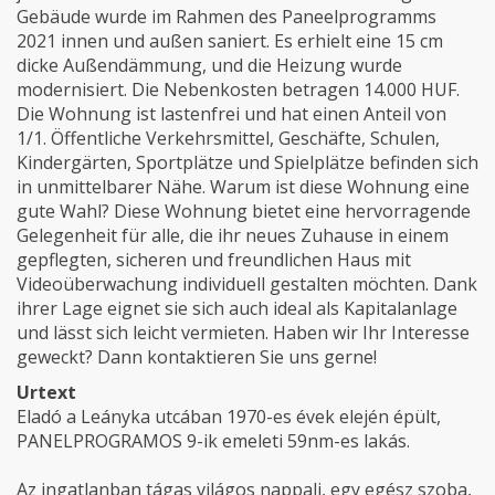
Gebäude wurde im Rahmen des Paneelprogramms
2021 innen und außen saniert. Es erhielt eine 15 cm
dicke Außendämmung, und die Heizung wurde
modernisiert. Die Nebenkosten betragen 14.000 HUF.
Die Wohnung ist lastenfrei und hat einen Anteil von
1/1. Öffentliche Verkehrsmittel, Geschäfte, Schulen,
Kindergärten, Sportplätze und Spielplätze befinden sich
in unmittelbarer Nähe. Warum ist diese Wohnung eine
gute Wahl? Diese Wohnung bietet eine hervorragende
Gelegenheit für alle, die ihr neues Zuhause in einem
gepflegten, sicheren und freundlichen Haus mit
Videoüberwachung individuell gestalten möchten. Dank
ihrer Lage eignet sie sich auch ideal als Kapitalanlage
und lässt sich leicht vermieten. Haben wir Ihr Interesse
geweckt? Dann kontaktieren Sie uns gerne!
Urtext
Eladó a Leányka utcában 1970-es évek elején épült,
PANELPROGRAMOS 9-ik emeleti 59nm-es lakás.
Az ingatlanban tágas világos nappali, egy egész szoba,