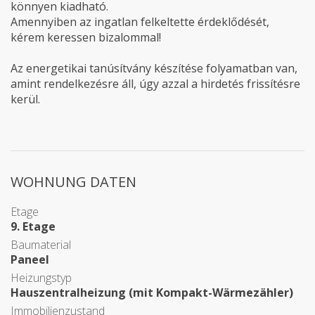
könnyen kiadható.
Amennyiben az ingatlan felkeltette érdeklődését,
kérem keressen bizalommal!
Az energetikai tanúsítvány készítése folyamatban van,
amint rendelkezésre áll, úgy azzal a hirdetés frissítésre
kerül.
WOHNUNG DATEN
Etage
9. Etage
Baumaterial
Paneel
Heizungstyp
Hauszentralheizung (mit Kompakt-Wärmezähler)
Immobilienzustand