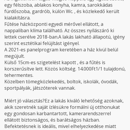
egy félszoba, ablakos konyha, kamra, sarokkádas
fürdőszoba, gardrób, külön Wc. , és közlekedő került
kialakításra.
Fűtése házközponti egyedi mérővel ellátott, a
nappaliban klíma található. Az összes nyílászáró ki
lettek cserélve 2018-ban.A lakás lakható állapotú, igény
szerint esztétikai felújítást igényel.
A 2021-es panelprogram keretében a ház kívül belül
megújult.
Külső 15cm-es szigetelést kapott , és a fűtés is
korszerűsítve lett. Közös költség. 14.000Ft1/1 tulajdonú,
tehermentes.
Közelben tömegközlekedés, boltok, iskolák, óvodák,
sportpályák, játszóterek vannak.
Miért jó választás?Ez a lakás kiváló lehetőség azoknak,
akik szeretnék saját ízlésükre formálni új otthonukat
egy gondosan karbantartott, kamerarendszerrel
ellátott biztonságos, és barátságos házban.
Befektetésnek is ideális, mivel elhelyezkedése miatt