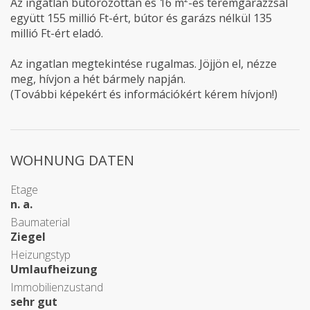
Az ingatlan bútorozottan és 16 m²-es teremgarázzsal
együtt 155 millió Ft-ért, bútor és garázs nélkül 135
millió Ft-ért eladó.
Az ingatlan megtekintése rugalmas. Jöjjön el, nézze
meg, hívjon a hét bármely napján.
(További képekért és információkért kérem hívjon!)
WOHNUNG DATEN
Etage
n. a.
Baumaterial
Ziegel
Heizungstyp
Umlaufheizung
Immobilienzustand
sehr gut