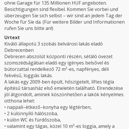
ohne Garage für 135 Millionen HUF angeboten.
Besichtigungen sind flexibel. Kommen Sie vorbei und
überzeugen Sie sich selbst – wir sind an jedem Tag der
Woche für Sie da. (Für weitere Bilder und Informationen
rufen Sie uns bitte an!)
Urtext
Kiváló állapotú 3 szobás belvárosi lakás eladó
Debrecenben
Debrecen abszolút központi részén, sétáló övezet
szomszédságában eladó egy igényes belsővel és
bútorzattal rendelkező 72 m²-es, napfényes, déli
fekvésű, loggiás lakás.
A lakás egy 2009-ben épült, hőszigetelt, liftes tégla
építésű társasház első emeletén található. Elrendezése
jól átgondolt, aminek köszönhetően a lakók kényelmes
otthona lehet:
• nappali–étkező–konyha egy légtérben,
• 2 különnyíló hálószoba,
• külön WC és fürdőszoba,
• valamint egy tágas, közel 10 m²-es loggia, amely a