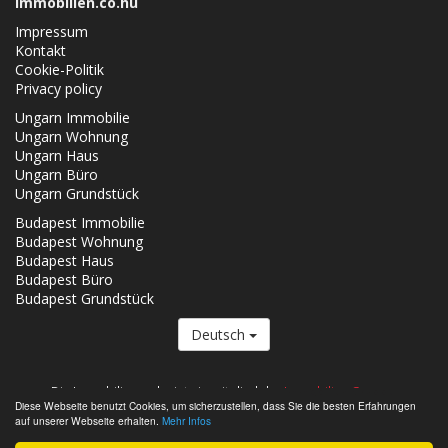
Immobilien.co.hu
Impressum
Kontakt
Cookie-Politik
Privacy policy
Ungarn Immobilie
Ungarn Wohnung
Ungarn Haus
Ungarn Büro
Ungarn Grundstück
Budapest Immobilie
Budapest Wohnung
Budapest Haus
Budapest Büro
Budapest Grundstück
Deutsch
Die Immobilien.co.hu ist ein mitglied der
Immobilien Gruppe.
Diese Webseite benutzt Cookies, um sicherzustellen, dass Sie die besten Erfahrungen
Verkäufliche Immobilien in Ungarn - Immobilien.co.hu © 2026 Alle Rechte
auf unserer Webseite erhalten.
Mehr Infos
vorbehalten