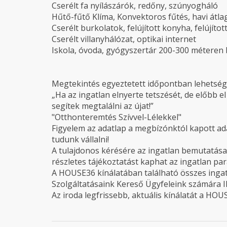
Cserélt fa nyílászárók, redőny, szúnyogháló
Hűtő-fűtő Klíma, Konvektoros fűtés, havi átla
Cserélt burkolatok, felújított konyha, felújíto
Cserélt villanyhálózat, optikai internet
Iskola, óvoda, gyógyszertár 200-300 méteren 
Megtekintés egyeztetett időpontban lehetség
„Ha az ingatlan elnyerte tetszését, de előbb e
segítek megtalálni az újat!”
"Otthonteremtés Szívvel-Lélekkel"
Figyelem az adatlap a megbízónktól kapott ad
tudunk vállalni!
A tulajdonos kérésére az ingatlan bemutatása 
részletes tájékoztatást kaphat az ingatlan par
A HOUSE36 kínálatában található összes ingatl
Szolgáltatásaink Kereső Ügyfeleink számára
Az iroda legfrissebb, aktuális kínálatát a HOUS