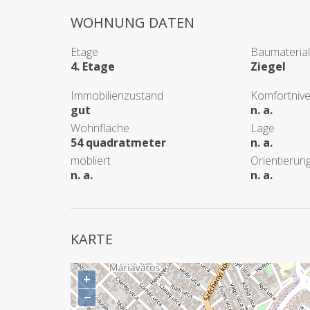
WOHNUNG DATEN
Etage
Baumaterial
4. Etage
Ziegel
Immobilienzustand
Komfortniv
gut
n. a.
Wohnfläche
Lage
54 quadratmeter
n. a.
möbliert
Orientierun
n. a.
n. a.
KARTE
+
−