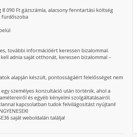
g 8 090 Ft gázszámla, alacsony fenntartási költség
tt fürdőszoba
belül
es, további információért keressen bizalommal.
l kell adnia saját otthonát, keressen bizalommal –
atok alapján készült, pontosságáért felelősséget nem
egy személyes konzultáció után történik, ahol a
amétereiről és egyéb kényelmi szolgáltatásairól.
annal kapcsolatban tudok felvilágosítást nyújtani!
 INGYENESEK!
E36 saját weboldalán találja!