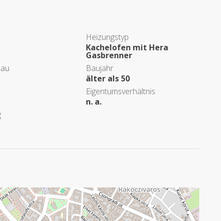
Heizungstyp
Kachelofen mit Hera
Gasbrenner
eau
Baujahr
älter als 50
Eigentumsverhältnis
n. a.
g