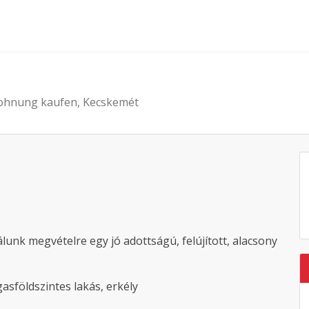
ohnung kaufen, Kecskemét
lunk megvételre egy jó adottságú, felújított, alacsony
asföldszintes lakás, erkély